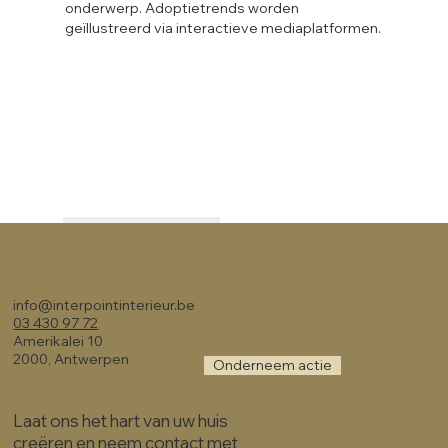
onderwerp. Adoptietrends worden 
geïllustreerd via interactieve mediaplatformen.
Like
Reageren
info@interpointinterieur.be
03 430 97 72
Amerikalei 10
2000, Antwerpen
Onderneem actie
Laat ons het hart van uw huis
creëren en neem contact met