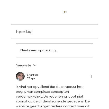
1 opmerking
Plaats een opmerking...
Nieuwste
KEUKENTRENDS 2025: POPULAIRE STIJLEN,
MATERIALEN EN KLEUREN
Sharron
07 apr
Ik vind het opvallend dat de structuur het 
begrip van complexe concepten 
vergemakkelijkt. De redenering loopt niet 
vooruit op de ondersteunende gegevens. De 
website geeft uitgebreidere context over dit 